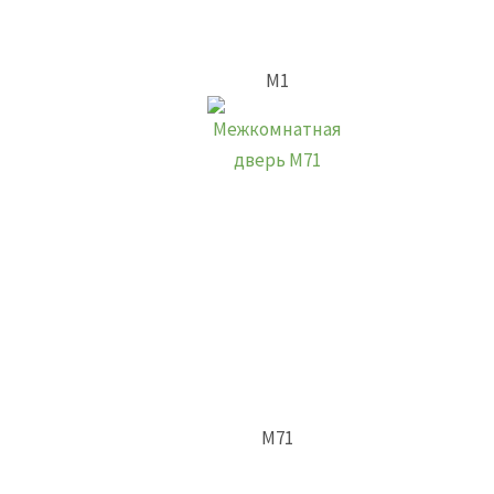
М1
М71