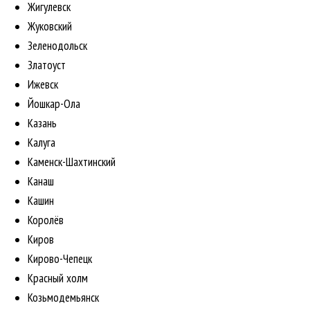
Жигулевск
Жуковский
Зеленодольск
Златоуст
Ижевск
Йошкар-Ола
Казань
Калуга
Каменск-Шахтинский
Канаш
Кашин
Королёв
Киров
Кирово-Чепецк
Красный холм
Козьмодемьянск