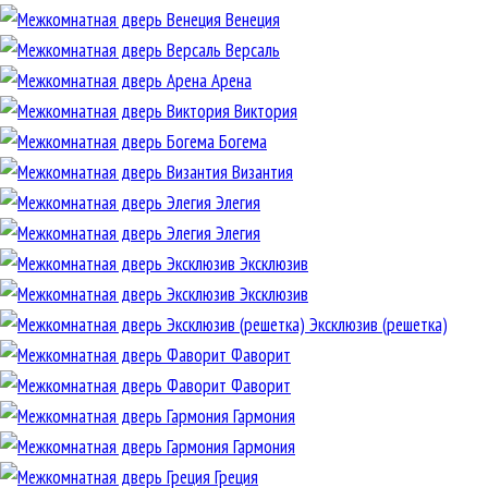
Венеция
Версаль
Арена
Виктория
Богема
Византия
Элегия
Элегия
Эксклюзив
Эксклюзив
Эксклюзив (решетка)
Фаворит
Фаворит
Гармония
Гармония
Греция