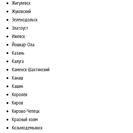
Жигулевск
Жуковский
Зеленодольск
Златоуст
Ижевск
Йошкар-Ола
Казань
Калуга
Каменск-Шахтинский
Канаш
Кашин
Королёв
Киров
Кирово-Чепецк
Красный холм
Козьмодемьянск