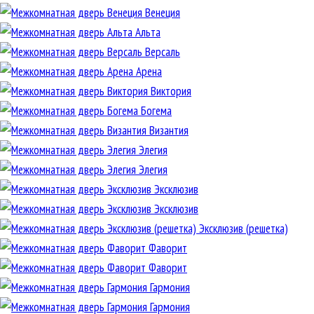
Венеция
Альта
Версаль
Арена
Виктория
Богема
Византия
Элегия
Элегия
Эксклюзив
Эксклюзив
Эксклюзив (решетка)
Фаворит
Фаворит
Гармония
Гармония