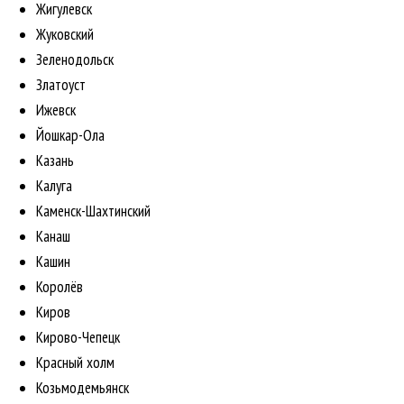
Жигулевск
Жуковский
Зеленодольск
Златоуст
Ижевск
Йошкар-Ола
Казань
Калуга
Каменск-Шахтинский
Канаш
Кашин
Королёв
Киров
Кирово-Чепецк
Красный холм
Козьмодемьянск