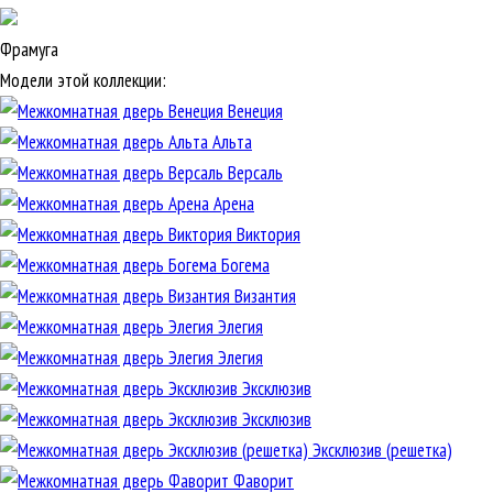
Фрамуга
Модели этой коллекции:
Венеция
Альта
Версаль
Арена
Виктория
Богема
Византия
Элегия
Элегия
Эксклюзив
Эксклюзив
Эксклюзив (решетка)
Фаворит