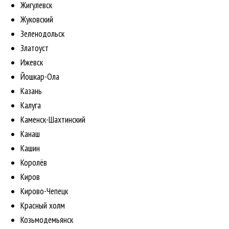
Жигулевск
Жуковский
Зеленодольск
Златоуст
Ижевск
Йошкар-Ола
Казань
Калуга
Каменск-Шахтинский
Канаш
Кашин
Королёв
Киров
Кирово-Чепецк
Красный холм
Козьмодемьянск