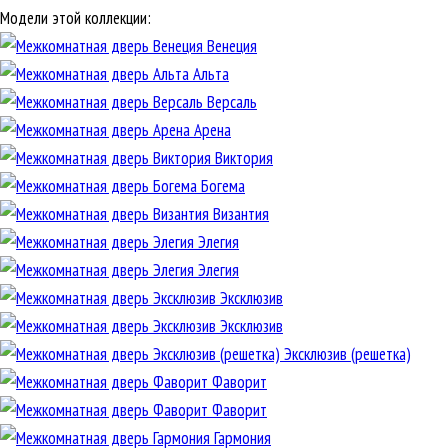
Модели этой коллекции:
Венеция
Альта
Версаль
Арена
Виктория
Богема
Византия
Элегия
Элегия
Эксклюзив
Эксклюзив
Эксклюзив (решетка)
Фаворит
Фаворит
Гармония