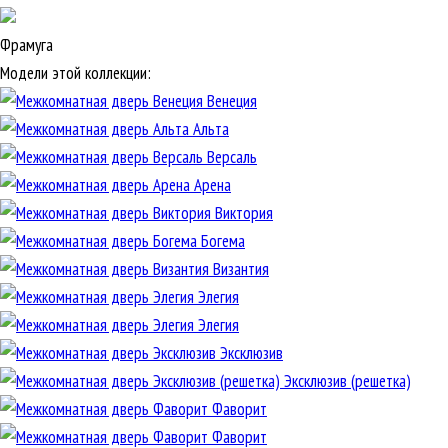
Фрамуга
Модели этой коллекции:
Венеция
Альта
Версаль
Арена
Виктория
Богема
Византия
Элегия
Элегия
Эксклюзив
Эксклюзив (решетка)
Фаворит
Фаворит