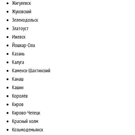
Жигулевск
Жуковский
Зеленодольск
Златоуст
Ижевск
Йошкар-Ола
Казань
Калуга
Каменск-Шахтинский
Канаш
Кашин
Королёв
Киров
Кирово-Чепецк
Красный холм
Козьмодемьянск