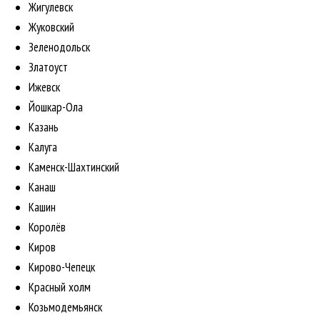
Жигулевск
Жуковский
Зеленодольск
Златоуст
Ижевск
Йошкар-Ола
Казань
Калуга
Каменск-Шахтинский
Канаш
Кашин
Королёв
Киров
Кирово-Чепецк
Красный холм
Козьмодемьянск