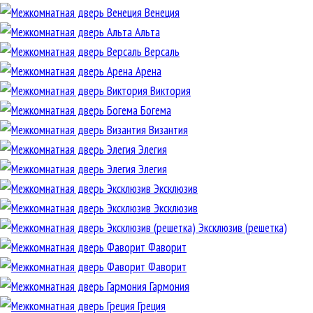
Венеция
Альта
Версаль
Арена
Виктория
Богема
Византия
Элегия
Элегия
Эксклюзив
Эксклюзив
Эксклюзив (решетка)
Фаворит
Фаворит
Гармония
Греция