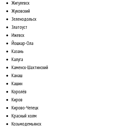
Жигулевск
Жуковский
Зеленодольск
Златоуст
Ижевск
Йошкар-Ола
Казань
Калуга
Каменск-Шахтинский
Канаш
Кашин
Королёв
Киров
Кирово-Чепецк
Красный холм
Козьмодемьянск