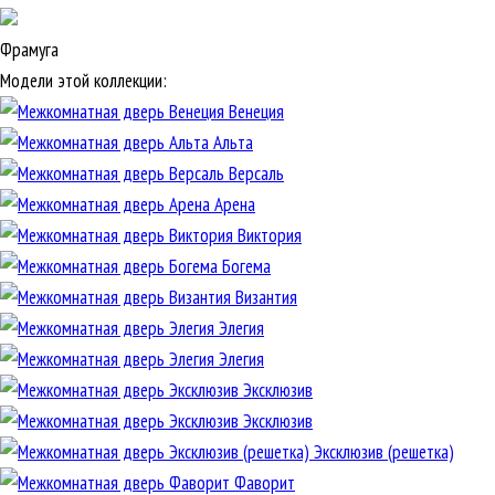
Фрамуга
Модели этой коллекции:
Венеция
Альта
Версаль
Арена
Виктория
Богема
Византия
Элегия
Элегия
Эксклюзив
Эксклюзив
Эксклюзив (решетка)
Фаворит