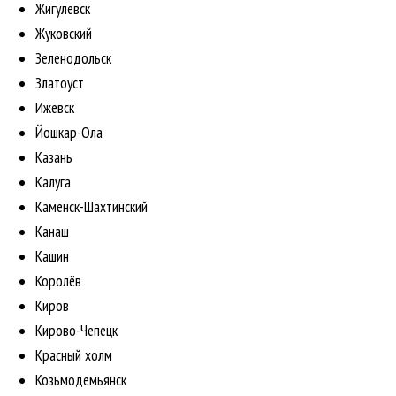
Жигулевск
Жуковский
Зеленодольск
Златоуст
Ижевск
Йошкар-Ола
Казань
Калуга
Каменск-Шахтинский
Канаш
Кашин
Королёв
Киров
Кирово-Чепецк
Красный холм
Козьмодемьянск