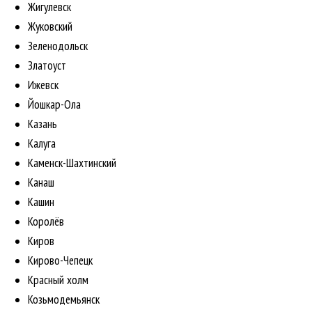
Жигулевск
Жуковский
Зеленодольск
Златоуст
Ижевск
Йошкар-Ола
Казань
Калуга
Каменск-Шахтинский
Канаш
Кашин
Королёв
Киров
Кирово-Чепецк
Красный холм
Козьмодемьянск